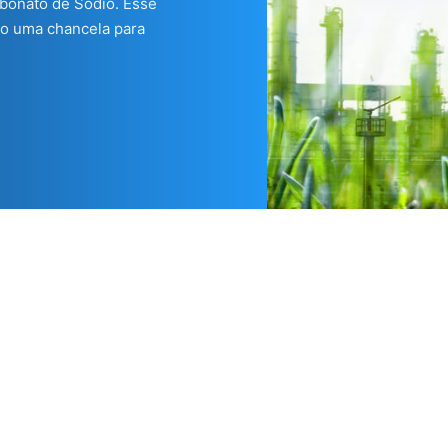
rbonato de Sódio. Esse
o uma chancela para