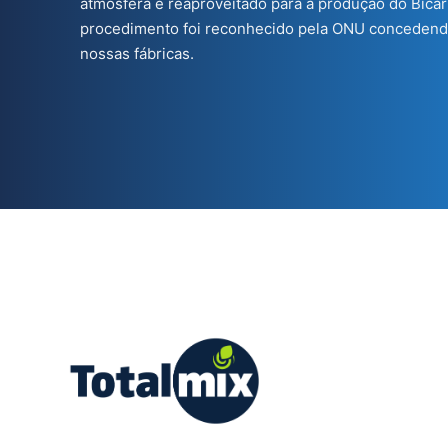
atmosfera é reaproveitado para a produção do Bica
procedimento foi reconhecido pela ONU concedend
nossas fábricas.