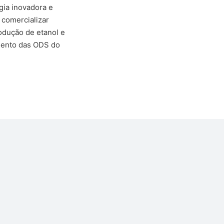
ia inovadora e
 comercializar
odução de etanol e
imento das ODS do