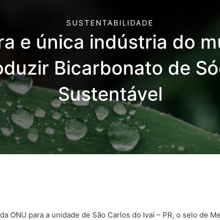
SUSTENTABILIDADE
ra e única indústria do 
oduzir Bicarbonato de Só
Sustentável
a ONU para a unidade de São Carlos do Ivaí – PR, o selo de 