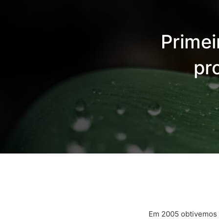
Primei
pr
Em 2005 obtivemos d