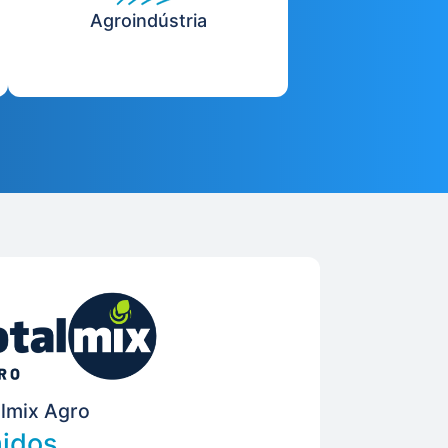
Agroindústria
lmix Agro
idos