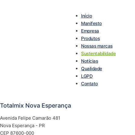
Início
Manifesto
Empresa
Produtos
Nossas marcas
Sustentabilidade
Notícias
Qualidade
LGPD
Contato
Totalmix Nova Esperança
Tot
Avenida Felipe Camarão 481
Rodo
Nova Esperança - PR
CEP
CEP 87600-000